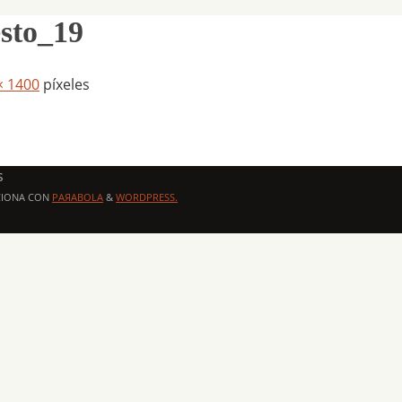
sto_19
× 1400
píxeles
s
CIONA CON
PAЯABOLA
&
WORDPRESS.