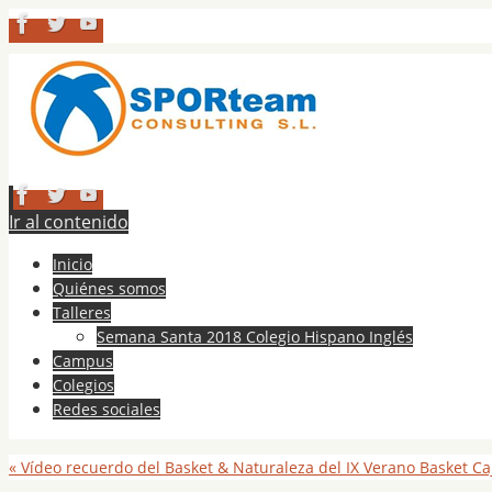
Ir al contenido
Inicio
Quiénes somos
Talleres
Semana Santa 2018 Colegio Hispano Inglés
Campus
Colegios
Redes sociales
«
Vídeo recuerdo del Basket & Naturaleza del IX Verano Basket C