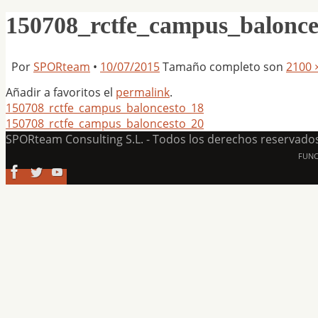
150708_rctfe_campus_balonce
Por
SPORteam
•
10/07/2015
Tamaño completo son
2100 
Añadir a favoritos el
permalink
.
150708_rctfe_campus_baloncesto_18
150708_rctfe_campus_baloncesto_20
SPORteam Consulting S.L. - Todos los derechos reservado
FUN