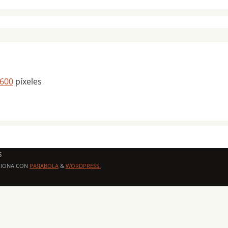
 600
píxeles
s
CIONA CON
PAЯABOLA
&
WORDPRESS.