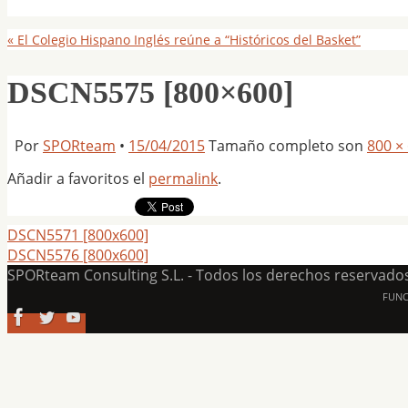
«
El Colegio Hispano Inglés reúne a “Históricos del Basket”
DSCN5575 [800×600]
Por
SPORteam
•
15/04/2015
Tamaño completo son
800 ×
Añadir a favoritos el
permalink
.
DSCN5571 [800x600]
DSCN5576 [800x600]
SPORteam Consulting S.L. - Todos los derechos reservado
FUN