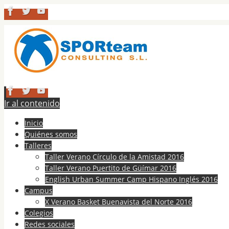
Ir al contenido
Inicio
Quiénes somos
Talleres
Taller Verano Círculo de la Amistad 2016
Taller Verano Puertito de Güímar 2016
English Urban Summer Camp Hispano Inglés 2016
Campus
X Verano Basket Buenavista del Norte 2016
Colegios
Redes sociales