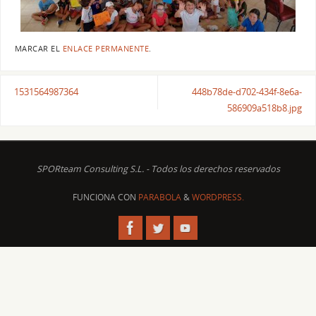
MARCAR EL
ENLACE PERMANENTE
.
1531564987364
448b78de-d702-434f-8e6a-
586909a518b8.jpg
SPORteam Consulting S.L. - Todos los derechos reservados
FUNCIONA CON
PARABOLA
&
WORDPRESS.