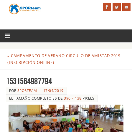
«
CAMPAMENTO DE VERANO CÍRCULO DE AMISTAD 2019
(INSCRIPCIÓN ONLINE)
1531564987794
POR
SPORTEAM
17/04/2019
EL TAMAÑO COMPLETO ES DE
390 × 138
PIXELS