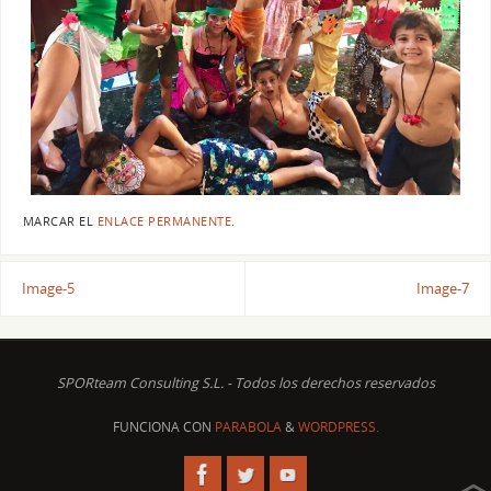
MARCAR EL
ENLACE PERMANENTE
.
Image-5
Image-7
SPORteam Consulting S.L. - Todos los derechos reservados
FUNCIONA CON
PARABOLA
&
WORDPRESS.