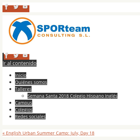
Ir al contenido
Inicio
Quiénes somos
Talleres
Semana Santa 2018 Colegio Hispano Inglés
Campus
Colegios
Redes sociales
«
English Urban Summer Camp: July, Day 18