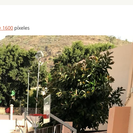
× 1600
píxeles