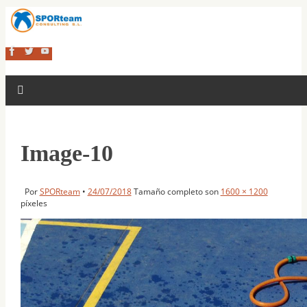
Image-10
Por
SPORteam
•
24/07/2018
Tamaño completo son
1600 × 1200
píxeles