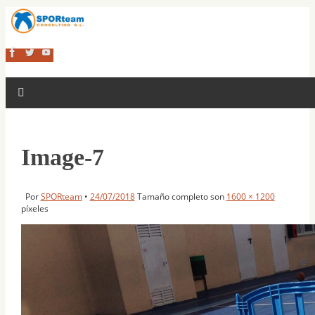
Image-7
Por
SPORteam
•
24/07/2018
Tamaño completo son
1600 × 1200
píxeles