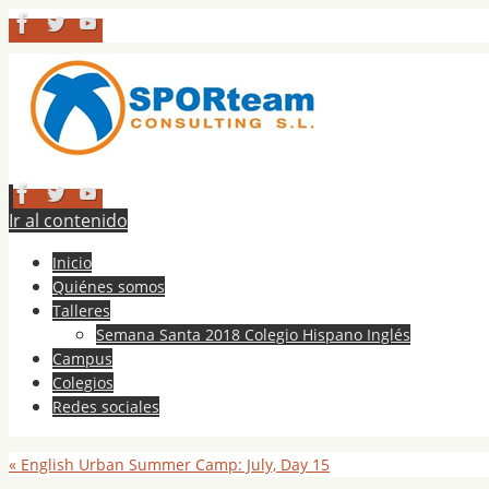
Ir al contenido
Inicio
Quiénes somos
Talleres
Semana Santa 2018 Colegio Hispano Inglés
Campus
Colegios
Redes sociales
«
English Urban Summer Camp: July, Day 15