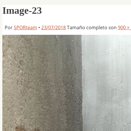
Image-23
Por
SPORteam
•
23/07/2018
Tamaño completo son
900 ×