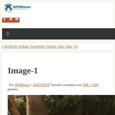
«
English Urban Summer Camp: July, Day 15
Image-1
Por
SPORteam
•
23/07/2018
Tamaño completo son
768 × 1024
píxeles