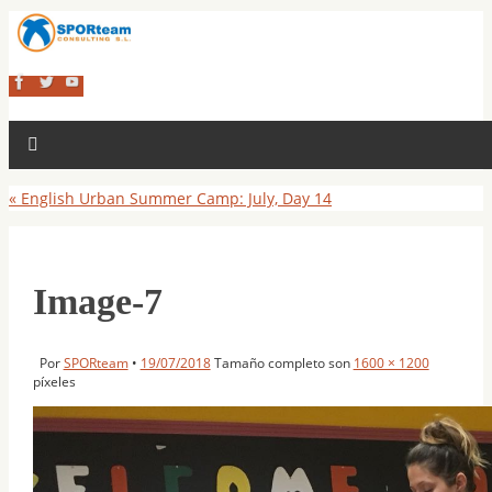
«
English Urban Summer Camp: July, Day 14
Image-7
Por
SPORteam
•
19/07/2018
Tamaño completo son
1600 × 1200
píxeles