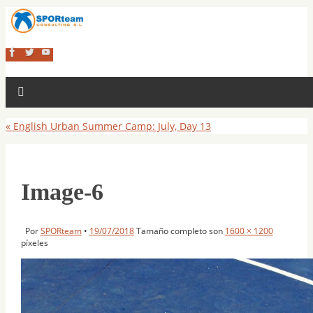
«
English Urban Summer Camp: July, Day 13
Image-6
Por
SPORteam
•
19/07/2018
Tamaño completo son
1600 × 1200
píxeles