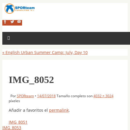
«
English Urban Summer Camp: July, Day 10
IMG_8052
Por
SPORteam
•
14/07/2018
Tamaño completo son
4032 × 3024
píxeles
Añadir a favoritos el
permalink
.
IMG_8051
IMG_8053