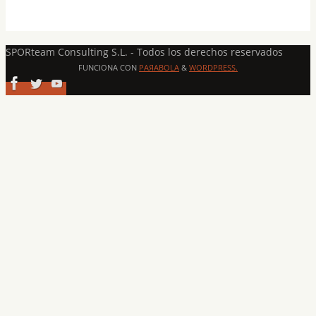
SPORteam Consulting S.L. - Todos los derechos reservados
FUNCIONA CON
PAЯABOLA
&
WORDPRESS.