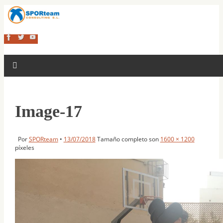
Image-17
Por
SPORteam
•
13/07/2018
Tamaño completo son
1600 × 1200
píxeles