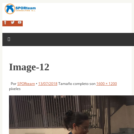
Image-12
Por
SPORteam
•
13/07/2018
Tamaño completo son
1600 × 1200
píxeles