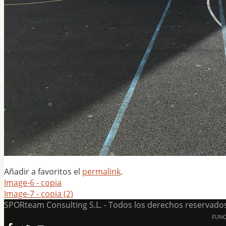
Añadir a favoritos el
permalink
.
Image-6 - copia
Image-7 - copia (2)
SPORteam Consulting S.L. - Todos los derechos reservado
FUN