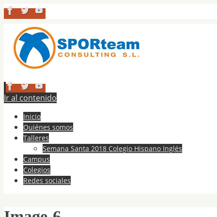
Ir al contenido
Inicio
Quiénes somos
Talleres
Semana Santa 2018 Colegio Hispano Inglés
Campus
Colegios
Redes sociales
Image-6