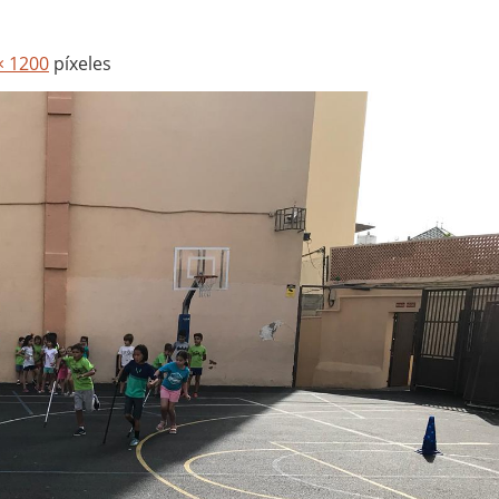
× 1200
píxeles