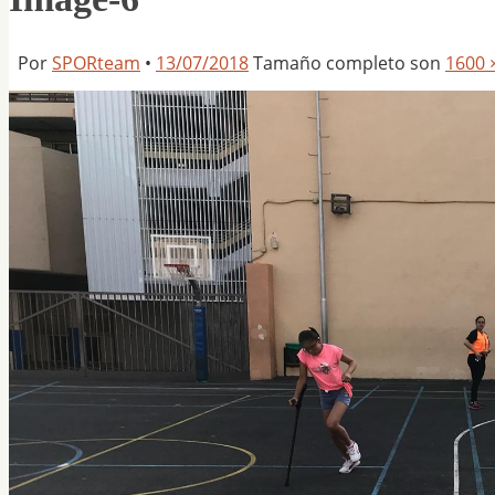
Por
SPORteam
•
13/07/2018
Tamaño completo son
1600 