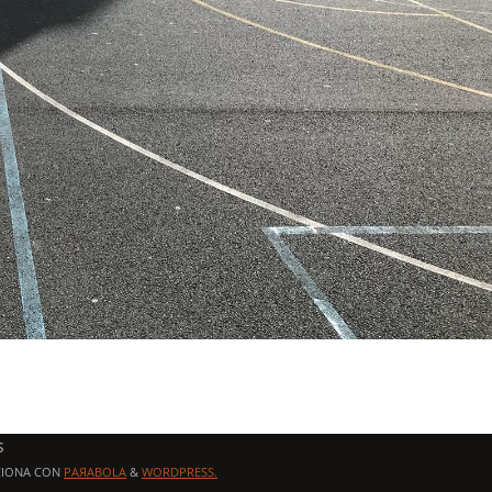
s
CIONA CON
PAЯABOLA
&
WORDPRESS.