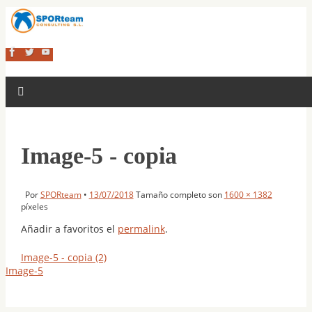
Image-5 - copia
Por
SPORteam
•
13/07/2018
Tamaño completo son
1600 × 1382
píxeles
Añadir a favoritos el
permalink
.
Image-5 - copia (2)
Image-5