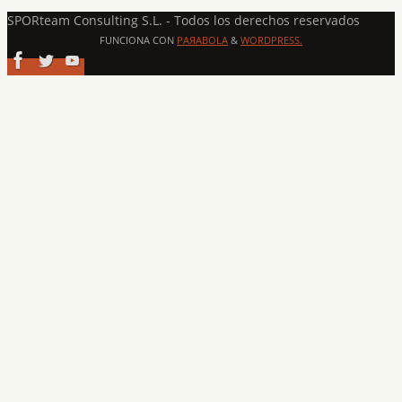
SPORteam Consulting S.L. - Todos los derechos reservados
FUNCIONA CON
PAЯABOLA
&
WORDPRESS.