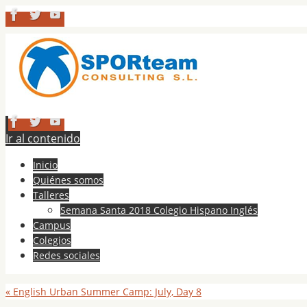
Ir al contenido
Inicio
Quiénes somos
Talleres
Semana Santa 2018 Colegio Hispano Inglés
Campus
Colegios
Redes sociales
«
English Urban Summer Camp: July, Day 8