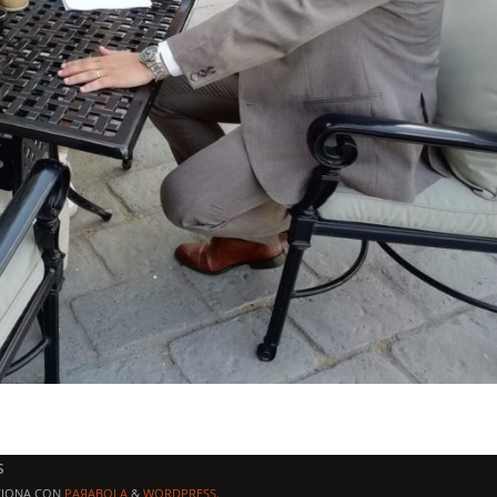
s
CIONA CON
PAЯABOLA
&
WORDPRESS.