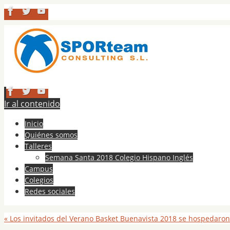
Ir al contenido
Inicio
Quiénes somos
Talleres
Semana Santa 2018 Colegio Hispano Inglés
Campus
Colegios
Redes sociales
«
Los invitados del Verano Basket Buenavista 2018 se hospedaron