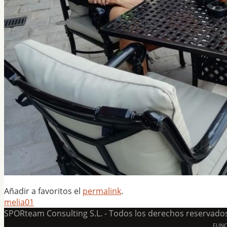
Añadir a favoritos el
permalink
.
melia01
SPORteam Consulting S.L. - Todos los derechos reservado
FUN