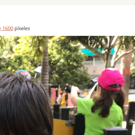
× 1600
píxeles