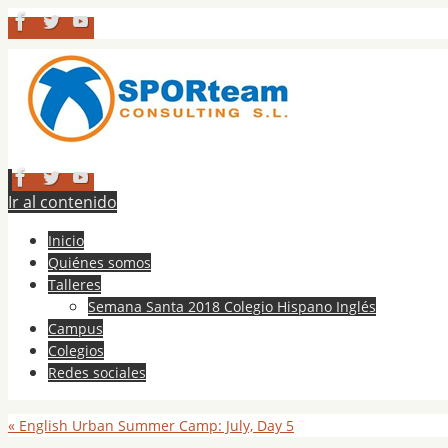
Ir al contenido
Inicio
Quiénes somos
Talleres
Semana Santa 2018 Colegio Hispano Inglés
Campus
Colegios
Redes sociales
«
English Urban Summer Camp: July, Day 5