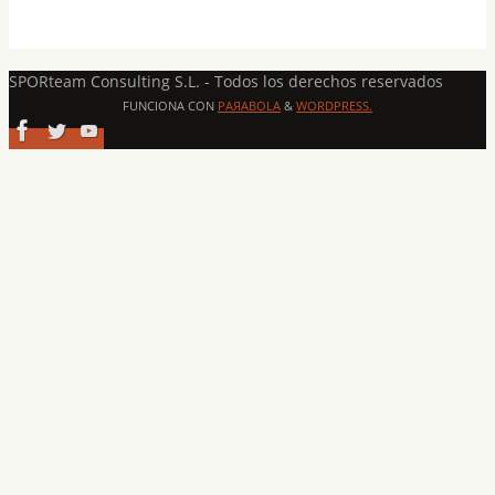
SPORteam Consulting S.L. - Todos los derechos reservados
FUNCIONA CON
PAЯABOLA
&
WORDPRESS.