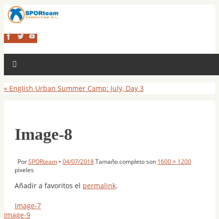
«
English Urban Summer Camp: July, Day 3
Image-8
Por
SPORteam
•
04/07/2018
Tamaño completo son
1600 × 1200
píxeles
Añadir a favoritos el
permalink
.
Image-7
Image-9